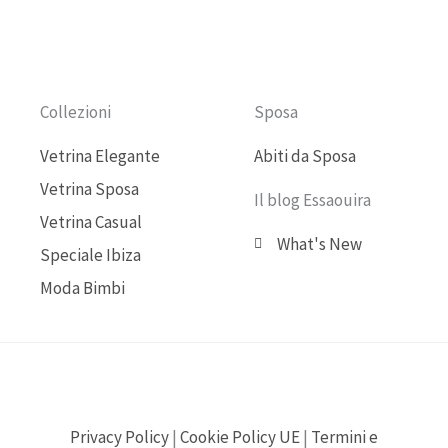
b
u
a
o
o
b
g
k
o
e
r
Collezioni
Sposa
k
a
Vetrina Elegante
Abiti da Sposa
Vetrina Sposa
m
Il blog Essaouira
Vetrina Casual
What's New
Speciale Ibiza
Moda Bimbi
Privacy Policy
|
Cookie Policy UE
|
Termini e