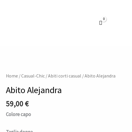
Vai
al
contenuto
Abito
Alejandra
quantità
Home
/
Casual-Chic
/
Abiti corti casual
/ Abito Alejandra
Abito Alejandra
59,00
€
Colore capo