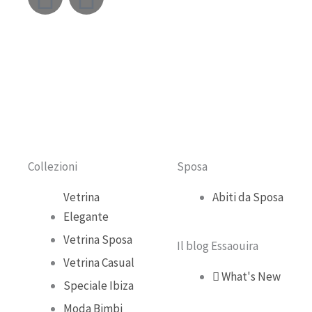
c
u
s
k
e
t
t
t
b
u
a
o
o
b
g
k
o
e
r
Collezioni
Sposa
k
a
Vetrina
Abiti da Sposa
Elegante
m
Vetrina Sposa
Il blog Essaouira
Vetrina Casual
What's New
Speciale Ibiza
Moda Bimbi