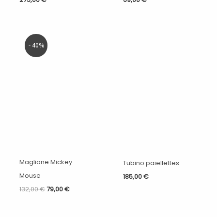
Il
Il
- 40%
prezzo
prezzo
originale
attuale
era:
è:
132,00 €.
79,00 €.
Maglione Mickey
Tubino paiellettes
Mouse
185,00
€
132,00
€
79,00
€