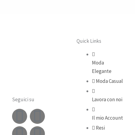
Quick Links
Moda
Elegante
Moda Casual
Seguici su
Lavora con noi
F
Y
I
T
Il mio Account
a
o
n
i
Resi