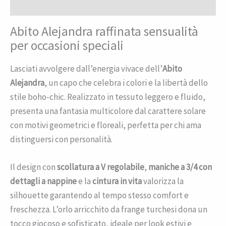
Recensioni (0)
Abito Alejandra raffinata sensualità
per occasioni speciali
Lasciati avvolgere dall’energia vivace dell’
Abito
Alejandra
, un capo che celebra i colori e la libertà dello
stile boho-chic. Realizzato in tessuto leggero e fluido,
presenta una fantasia multicolore dal carattere solare
con motivi geometrici e floreali, perfetta per chi ama
distinguersi con personalità.
Il design con
scollatura a V regolabile
,
maniche a 3/4 con
dettagli a nappine
e la
cintura in vita
valorizza la
silhouette garantendo al tempo stesso comfort e
freschezza. L’orlo arricchito da frange turchesi dona un
tocco giocoso e sofisticato, ideale per look estivi e