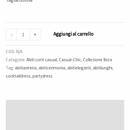
Taglia donna
Aggiungi al carrello
-
+
COD:
N/A
Categorie:
Abiti corti casual
,
Casual-Chic
,
Collezione Ibiza
Tag:
abitiasirena
,
abiticerimonia
,
abitieleganti
,
abitilunghi
,
cocktaildress
,
partydress
Descrizione
Informazioni aggiuntive