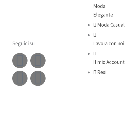
Moda
Elegante
Moda Casual
Seguici su
Lavora con noi
F
Y
I
T
Il mio Account
a
o
n
i
Resi
c
u
s
k
e
t
t
t
b
u
a
o
o
b
g
k