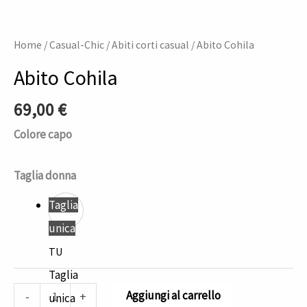
Home
/
Casual-Chic
/
Abiti corti casual
/ Abito Cohila
Abito Cohila
69,00
€
Colore capo
Taglia donna
Taglia
unica
TU
Taglia
Aggiungi al carrello
-
+
unica