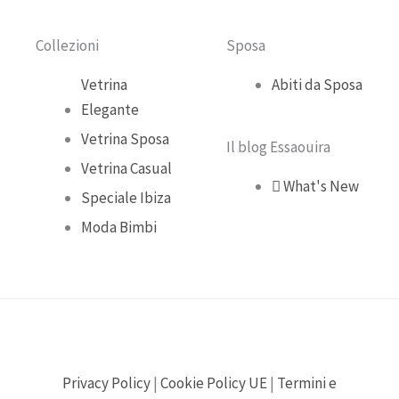
o
e
r
Collezioni
Sposa
k
a
Vetrina
Abiti da Sposa
Elegante
m
Vetrina Sposa
Il blog Essaouira
Vetrina Casual
What's New
Speciale Ibiza
Moda Bimbi
Privacy Policy
|
Cookie Policy UE
|
Termini e