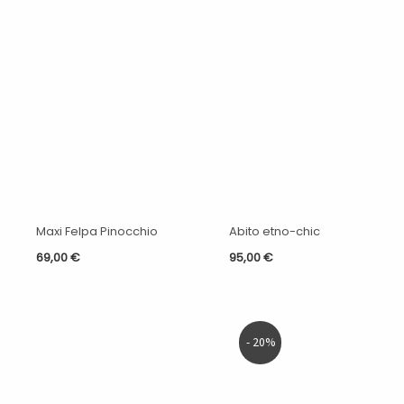
Maxi Felpa Pinocchio
Abito etno-chic
69,00
€
95,00
€
Il
Il
- 20%
prezzo
prezzo
originale
attuale
era:
è:
49,00 €.
39,00 €.