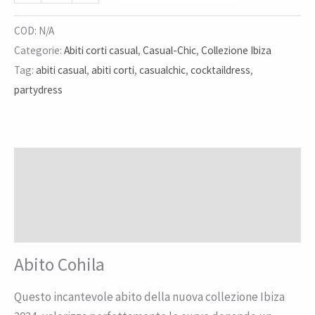
COD:
N/A
Categorie:
Abiti corti casual
,
Casual-Chic
,
Collezione Ibiza
Tag:
abiti casual
,
abiti corti
,
casualchic
,
cocktaildress
,
partydress
Descrizione
Informazioni aggiuntive
Recensioni (0)
Abito Cohila
Questo incantevole abito della nuova collezione Ibiza