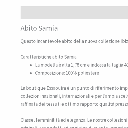
Descrizione
Informazioni aggiuntive
Recensioni 
Abito Samia
Questo incantevole abito della nuova collezione Ibi
Caratteristiche abito Samia
La modella è alta 1,78 cm e indossa la taglia 4
Composizione: 100% poliestere
La boutique Essaouira è un punto di riferimento impor
collezioni nazionali, internazionali e per l’ampia scel
raffinata dei tessuti e ottimo rapporto qualità prezz
Classe, femminilità ed eleganza. Le nostre collezioni
originali, sono adatti ad ogni tipo di evento, pronti pe