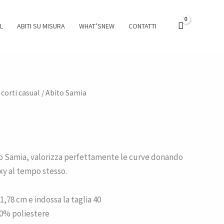
L
ABITI SU MISURA
WHAT’SNEW
CONTATTI
 corti casual
/ Abito Samia
o Samia, valorizza perfettamente le curve donando
xy al tempo stesso.
1,78 cm e indossa la taglia 40
0% poliestere