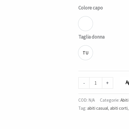
Colore capo
Fantasia come foto
Taglia donna
TU
Taglia unica
A
-
+
COD:
N/A
Categorie:
Abiti
Tag:
abiti casual
,
abiti corti