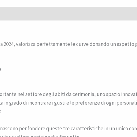
(0)
za 2024, valorizza perfettamente le curve donando un aspetto 
0
tante nel settore degli abiti da cerimonia, uno spazio innovati
ta in grado di incontrare i gusti e le preferenze di ogni persona
o.
 nascono per fondere queste tre caratteristiche in un unico coro
r far risaltare ogni tipo di silhouette.