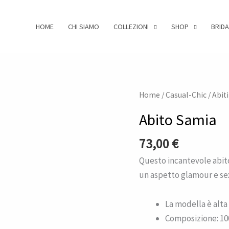
HOME
CHI SIAMO
COLLEZIONI
SHOP
BRIDA
Abito
Home
/
Casual-Chic
/
Abiti
Samia
Abito Samia
quantità
73,00
€
Questo incantevole abit
un aspetto glamour e se
La modella è alta 
Composizione: 10