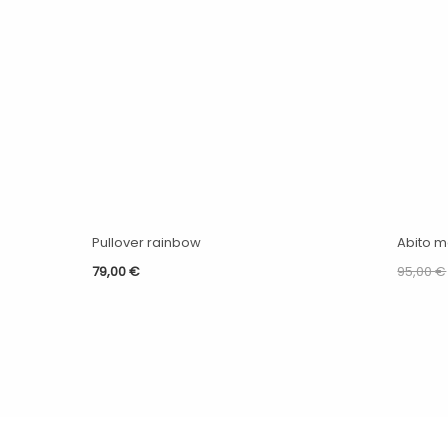
Pullover rainbow
Abito m
79,00
€
95,00
€