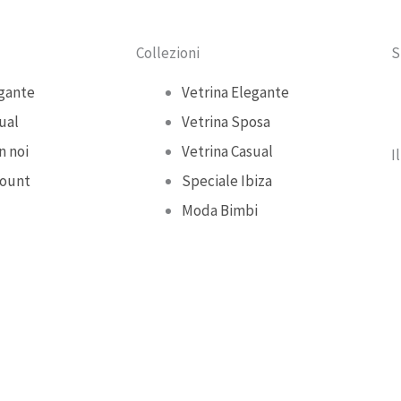
Collezioni
S
gante
Vetrina Elegante
ual
Vetrina Sposa
n noi
Vetrina Casual
I
count
Speciale Ibiza
Moda Bimbi