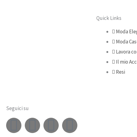
Quick Links
Moda Ele
Moda Cas
Lavora co
Il mio Ac
Resi
Seguici su
F
I
Y
T