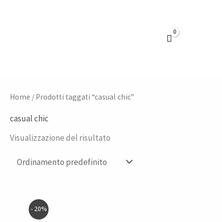
Vai
al
contenuto
Home
/ Prodotti taggati “casual chic”
casual chic
Visualizzazione del risultato
Il
Il
- 20%
prezzo
prezzo
originale
attuale