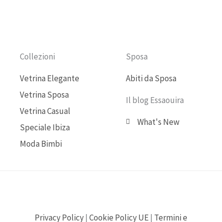
b
u
a
o
o
b
g
k
o
e
r
Collezioni
Sposa
k
a
Vetrina Elegante
Abiti da Sposa
Vetrina Sposa
m
Il blog Essaouira
Vetrina Casual
What's New
Speciale Ibiza
Moda Bimbi
Privacy Policy
|
Cookie Policy UE
|
Termini e