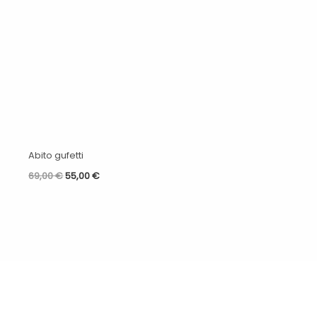
era:
è:
69,00 €.
55,00 €.
Abito gufetti
69,00
€
55,00
€