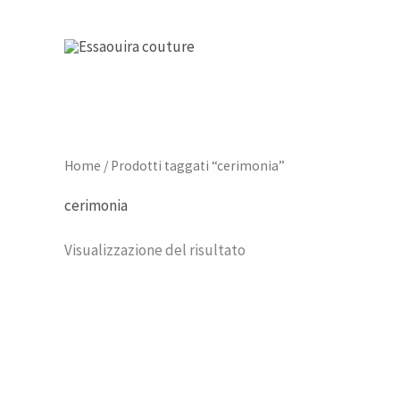
Vai
al
contenuto
Home
/ Prodotti taggati “cerimonia”
cerimonia
Visualizzazione del risultato