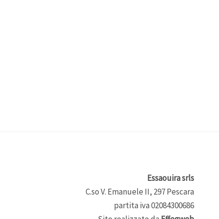
Essaouira srls
C.so V. Emanuele II, 297 Pescara
partita iva 02084300686
Sito realizzato da
Effegweb