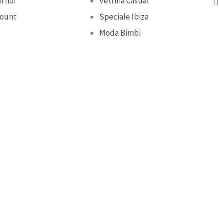
n noi
Vetrina Casual
I
count
Speciale Ibiza
Moda Bimbi