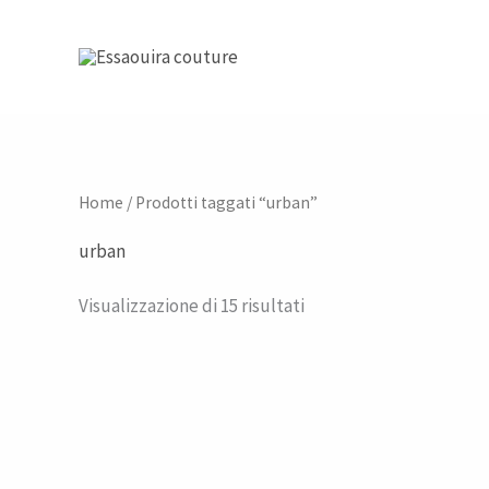
Vai
al
contenuto
Home
/ Prodotti taggati “urban”
urban
Visualizzazione di 15 risultati