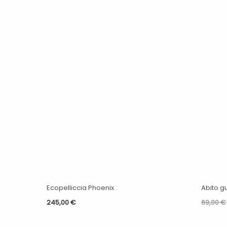
Ecopelliccia Phoenix
Abito gu
245,00
€
69,00
€