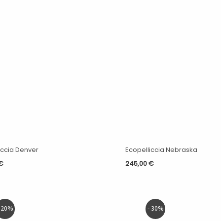
iccia Denver
Ecopelliccia Nebraska
€
245,00
€
Il
Il
Il
Il
- 20%
- 30%
prezzo
prezzo
prezzo
prezzo