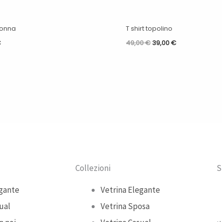
gonna
T shirt topolino
€
49,00
€
39,00
€
Collezioni
S
gante
Vetrina Elegante
ual
Vetrina Sposa