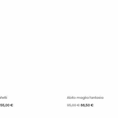
originale
attuale
originale
attuale
era:
è:
era:
è:
69,00 €.
55,00 €.
95,00 €.
66,50 €.
fetti
Abito maglia fantasia
55,00
€
95,00
€
66,50
€