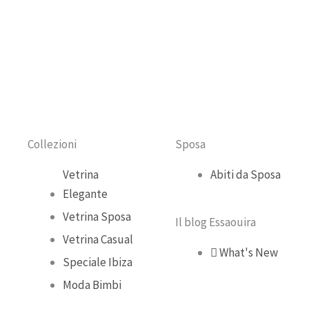
c
u
s
k
e
t
t
t
b
u
a
o
o
b
g
k
o
e
r
Collezioni
Sposa
k
a
Vetrina
Abiti da Sposa
Elegante
m
Vetrina Sposa
Il blog Essaouira
Vetrina Casual
What's New
Speciale Ibiza
Moda Bimbi