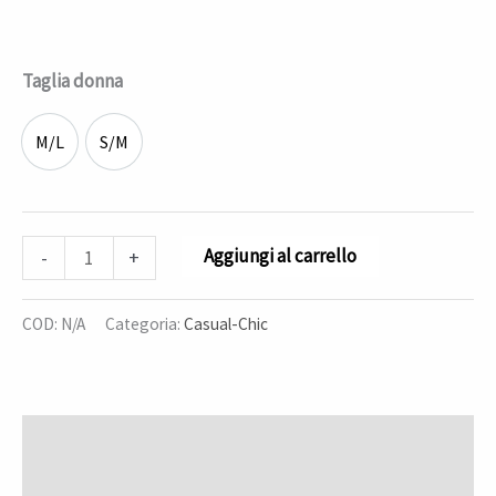
Taglia donna
M/L
S/M
M/L
S/M
Aggiungi al carrello
-
+
COD:
N/A
Categoria:
Casual-Chic
Descrizione
Informazioni aggiuntive