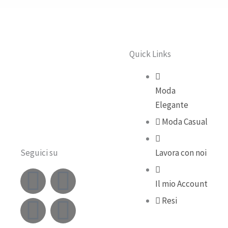
Quick Links
Moda
Elegante
Moda Casual
Seguici su
Lavora con noi
F
Y
I
T
Il mio Account
a
o
n
i
Resi