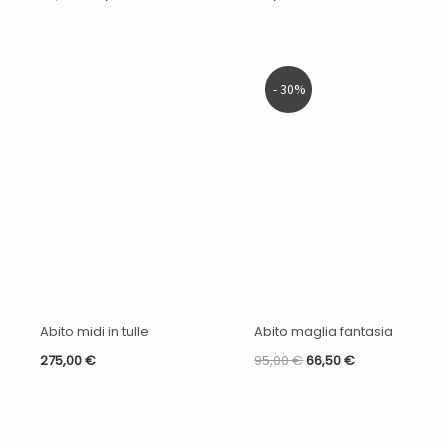
Il
Il
- 30%
prezzo
prezzo
originale
attuale
era:
è:
95,00 €.
66,50 €.
Abito midi in tulle
Abito maglia fantasia
275,00
€
95,00
€
66,50
€