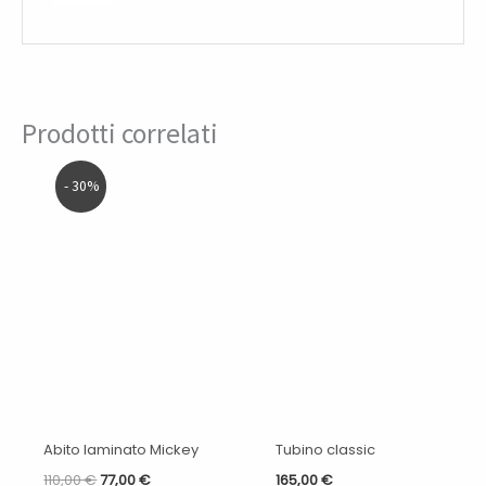
Prodotti correlati
Il
Il
- 30%
prezzo
prezzo
originale
attuale
era:
è:
110,00 €.
77,00 €.
Abito laminato Mickey
Tubino classic
110,00
€
77,00
€
165,00
€