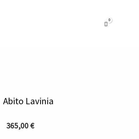
Vai
al
contenuto
Abito Lavinia
365,00
€