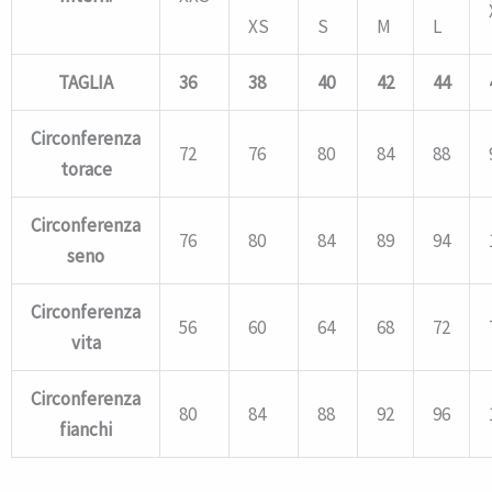
XS
S
M
L
TAGLIA
36
38
40
42
44
Circonferenza
72
76
80
84
88
torace
Circonferenza
76
80
84
89
94
seno
Circonferenza
56
60
64
68
72
vita
Circonferenza
80
84
88
92
96
fianchi