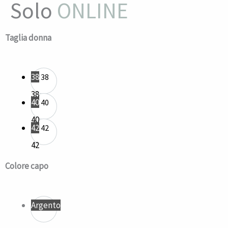
Solo
ONLINE
Abito
Taglia donna
Lavinia
quantità
38
38
38
40
40
40
42
42
42
Colore capo
Argento