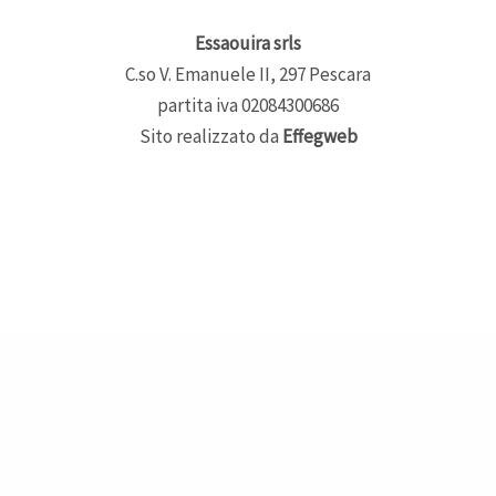
Essaouira srls
C.so V. Emanuele II, 297 Pescara
partita iva 02084300686
Sito realizzato da
Effegweb