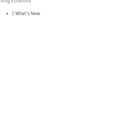
l blog Essaouira
What's New