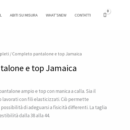
L
ABITI SU MISURA
WHAT’SNEW
CONTATTI
leti
/ Completo pantalone e top Jamaica
talone e top Jamaica
talone ampio e top con manica a calla. Sia il
 lavorati con fili elasticizzati. Ciò permette
possibilità di adeguarsi a fisicità differenti. La taglia
tibilità dalla 38 alla 44.