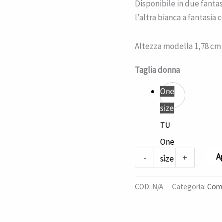
Disponibile in due fantas
l’altra bianca a fantasia c
Altezza modella 1,78 cm
Taglia donna
One
size
TU
One
A
-
+
size
COD:
N/A
Categoria:
Comp