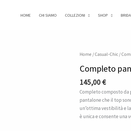
HOME
CHI SIAMO
COLLEZIONI
SHOP
BRIDA
Completo
Home
/
Casual-Chic
/
Comp
pantalone
Completo pan
e
top
145,00
€
Jamaica
Completo composto da pan
quantità
pantalone che il top sono
un’ottima vestibilità e la 
è unica e consente una ves