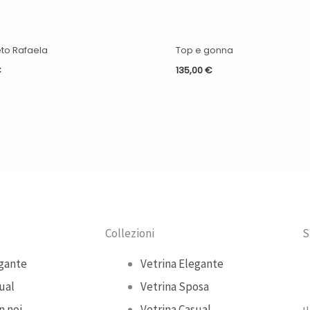
to Rafaela
Top e gonna
€
135,00
€
Collezioni
S
gante
Vetrina Elegante
ual
Vetrina Sposa
n noi
Vetrina Casual