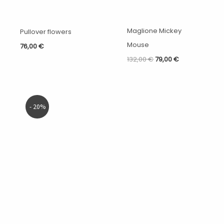
Maglione Mickey
Pullover flowers
Mouse
76,00
€
132,00
€
79,00
€
Il
Il
- 20%
prezzo
prezzo
originale
attuale
era:
è:
49,00 €.
39,00 €.