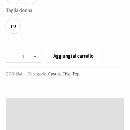
Fucsia blu
Rosa celeste
Taglia donna
TU
One size
Aggiungi al carrello
-
+
COD:
N/A
Categorie:
Casual-Chic
,
Top
Descrizione
Informazioni aggiuntive