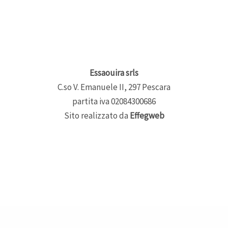
Essaouira srls
C.so V. Emanuele II, 297 Pescara
partita iva 02084300686
Sito realizzato da
Effegweb