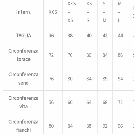
XXS
XS
S
M
Intern.
XXS
–
–
–
–
XS
S
M
L
TAGLIA
36
38
40
42
44
Circonferenza
72
76
80
84
88
torace
Circonferenza
76
80
84
89
94
seno
Circonferenza
56
60
64
68
72
vita
Circonferenza
80
84
88
92
96
fianchi