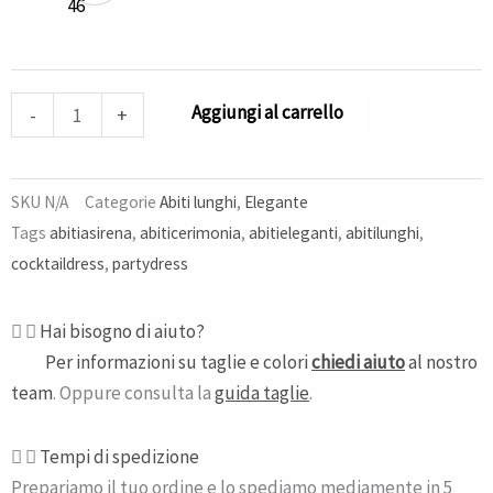
46
Aggiungi al carrello
-
+
SKU
N/A
Categorie
Abiti lunghi
,
Elegante
Tags
abitiasirena
,
abiticerimonia
,
abitieleganti
,
abitilunghi
,
cocktaildress
,
partydress
Hai bisogno di aiuto?
Per informazioni su taglie e colori
chiedi aiuto
al nostro
team
. Oppure consulta la
guida taglie
.
Tempi di spedizione​
Prepariamo il tuo ordine e lo spediamo mediamente in 5