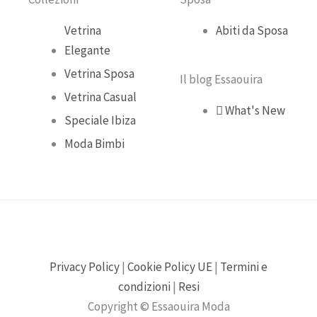
k
a
Vetrina
Abiti da Sposa
Elegante
m
Vetrina Sposa
Il blog Essaouira
Vetrina Casual
What's New
Speciale Ibiza
Moda Bimbi
Privacy Policy
|
Cookie Policy UE
|
Termini e
condizioni
|
Resi
Copyright © Essaouira Moda