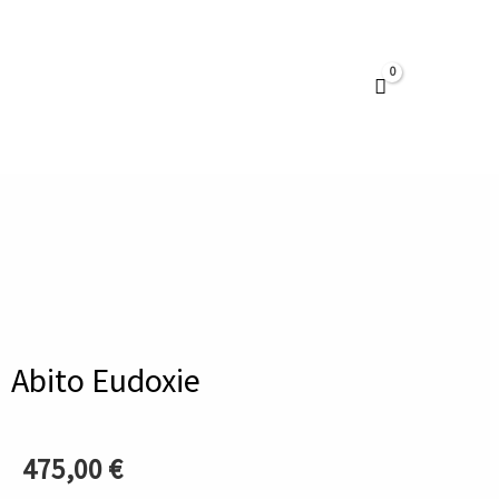
Vai
al
contenuto
Abito Eudoxie
475,00
€