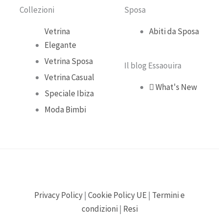
o
e
r
Collezioni
Sposa
k
a
Vetrina
Abiti da Sposa
Elegante
m
Vetrina Sposa
Il blog Essaouira
Vetrina Casual
What's New
Speciale Ibiza
Moda Bimbi
Privacy Policy
|
Cookie Policy UE
|
Termini e
condizioni
|
Resi