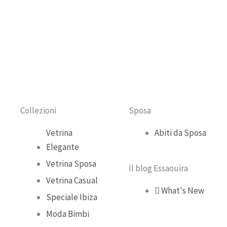
c
u
s
k
e
t
t
t
b
u
a
o
o
b
g
k
o
e
r
Collezioni
Sposa
k
a
Vetrina
Abiti da Sposa
Elegante
m
Vetrina Sposa
Il blog Essaouira
Vetrina Casual
What's New
Speciale Ibiza
Moda Bimbi