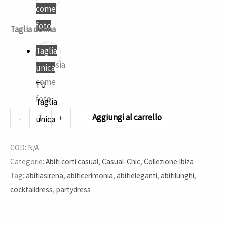
come
foto
Taglia donna
Taglia
Fantasia
unica
come
TU
foto
Taglia
Aggiungi al carrello
-
+
unica
COD:
N/A
Categorie:
Abiti corti casual
,
Casual-Chic
,
Collezione Ibiza
Tag:
abitiasirena
,
abiticerimonia
,
abitieleganti
,
abitilunghi
,
cocktaildress
,
partydress