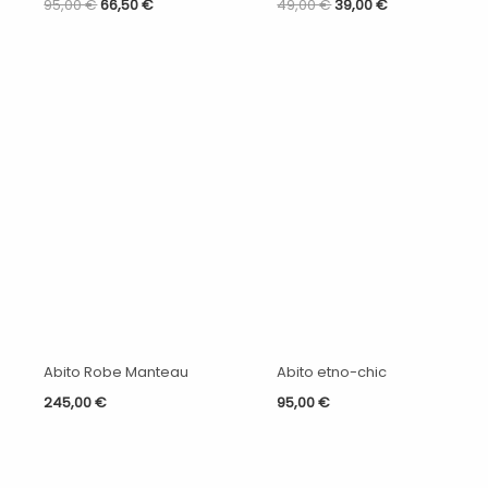
95,00
€
66,50
€
49,00
€
39,00
€
Abito Robe Manteau
Abito etno-chic
245,00
€
95,00
€