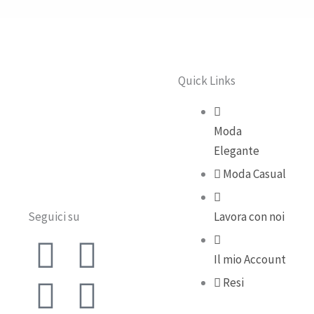
Quick Links
Moda
Elegante
Moda Casual
Seguici su
Lavora con noi
F
Y
I
T
Il mio Account
a
o
n
i
Resi