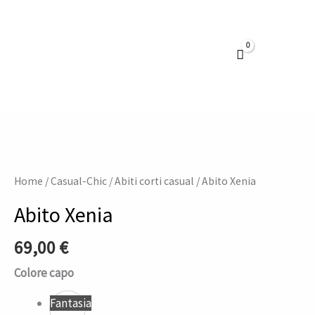
Vai
al
contenuto
Abito
Xenia
quantità
Home
/
Casual-Chic
/
Abiti corti casual
/ Abito Xenia
Abito Xenia
69,00
€
Colore capo
Fantasia