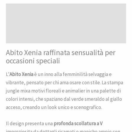
Descrizione
Informazioni aggiuntive
Recensioni (0)
Abito Xenia raffinata sensualità per
occasioni speciali
L’
Abito Xenia
è un inno alla femminilità selvaggia e
vibrante, pensato per chi ama osare con stile. La stampa
jungle mixa motivi floreali e animalier in una palette di
colori intensi, che spaziano dal verde smeraldo al giallo
acceso, creando un look unico e scenografico.
Il design presenta una
profonda scollatura a V
impreziosita da dettagli ricamati e maniche ampie con