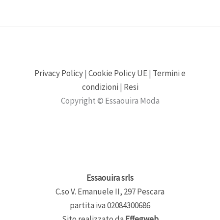
Privacy Policy
|
Cookie Policy UE
|
Termini e
condizioni
|
Resi
Copyright © Essaouira Moda
Essaouira srls
C.so V. Emanuele II, 297 Pescara
partita iva 02084300686
Sito realizzato da
Effegweb