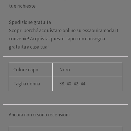
tue richieste.
Spedizione gratuita
Scopri perché acquistare online su essaouiramoda.it
convenie! Acquista questo capo con consegna
gratuita a casa tua!
Colore capo
Nero
Taglia donna
38, 40, 42, 44
Ancora non ci sono recensioni.