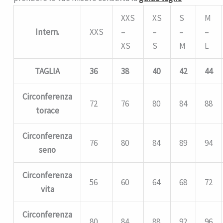
XXS
XS
S
M
Intern.
XXS
–
–
–
–
XS
S
M
L
TAGLIA
36
38
40
42
44
Circonferenza
72
76
80
84
88
torace
Circonferenza
76
80
84
89
94
seno
Circonferenza
56
60
64
68
72
vita
Circonferenza
80
84
88
92
96