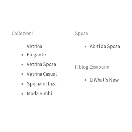
b
u
a
o
o
b
g
k
o
e
r
Collezioni
Sposa
k
a
Vetrina
Abiti da Sposa
Elegante
m
Vetrina Sposa
Il blog Essaouira
Vetrina Casual
What's New
Speciale Ibiza
Moda Bimbi