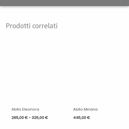
Prodotti correlati
Fascia
di
prezzo:
da
265,00 €
a
325,00 €
Abito Eleonora
Abito Miriana
265,00
€
-
325,00
€
445,00
€