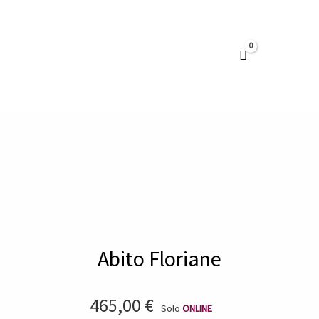
Vai
al
contenuto
Abito Floriane
465,00
€
Solo
ONLINE