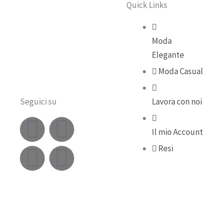
Quick Links
Moda
Elegante
Moda Casual
Seguici su
Lavora con noi
F
Y
I
T
Il mio Account
a
o
n
i
Resi
c
u
s
k
e
t
t
t