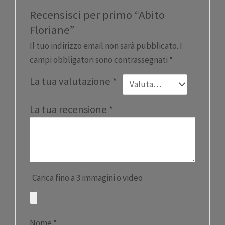
Recensisci per primo “Abito
Floriane”
Il tuo indirizzo email non sarà pubblicato.
I
campi obbligatori sono contrassegnati
*
La tua valutazione
*
La tua recensione
*
Carica fino a 3 immagini o video
Nome
*