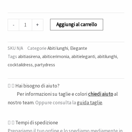
Aggiungi al carrello
-
+
SKU
N/A
Categorie
Abiti lunghi
,
Elegante
Tags
abitiasirena
,
abiticerimonia
,
abitieleganti
,
abitilunghi
,
cocktaildress
,
partydress
Hai bisogno di aiuto?
Per informazioni su taglie e colori
chiedi aiuto
al
nostro team
. Oppure consulta la
guida taglie
.
Tempi di spedizione​
Prepariamo il tuo ordine e lo spediamo mediamente in