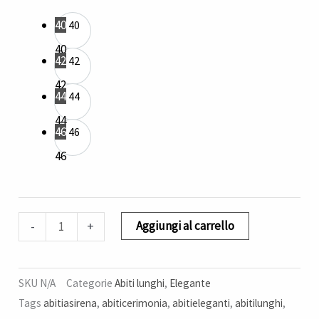
40
40
40
42
42
42
44
44
44
46
46
46
Aggiungi al carrello
-
+
SKU
N/A
Categorie
Abiti lunghi
,
Elegante
Tags
abitiasirena
,
abiticerimonia
,
abitieleganti
,
abitilunghi
,