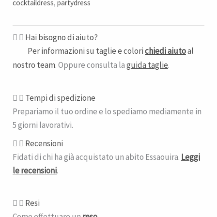
cocktaildress
,
partydress
Hai bisogno di aiuto?
Per informazioni su taglie e colori
chiedi aiuto
al
nostro team
. Oppure consulta la
guida taglie
.
Tempi di spedizione​
Prepariamo il tuo ordine e lo spediamo mediamente in
5 giorni lavorativi.
Recensioni
Fidati di chi ha già acquistato un abito Essaouira.
Leggi
le recensioni
.
Resi
Come effettuare un
reso