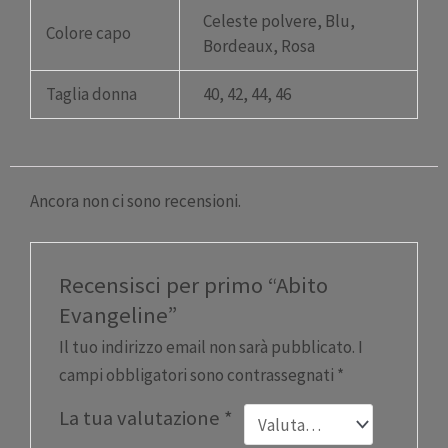
Celeste polvere, Blu,
Colore capo
Bordeaux, Rosa
Taglia donna
40, 42, 44, 46
Ancora non ci sono recensioni.
Recensisci per primo “Abito
Evangeline”
Il tuo indirizzo email non sarà pubblicato.
I
campi obbligatori sono contrassegnati
*
La tua valutazione
*