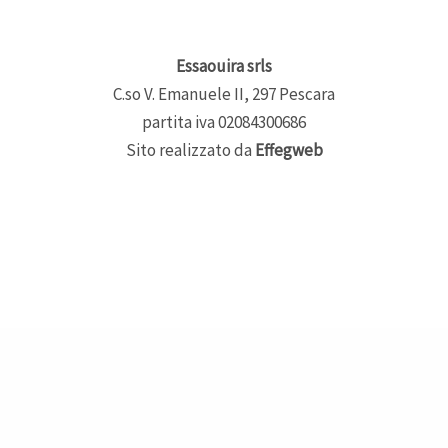
Essaouira srls
C.so V. Emanuele II, 297 Pescara
partita iva 02084300686
Sito realizzato da
Effegweb