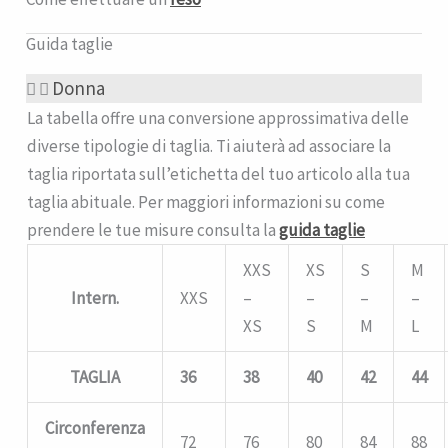
Guida taglie
Donna
La tabella offre una conversione approssimativa delle
diverse tipologie di taglia. Ti aiuterà ad associare la
taglia riportata sull’etichetta del tuo articolo alla tua
taglia abituale. Per maggiori informazioni su come
prendere le tue misure consulta la
guida taglie
XXS
XS
S
M
Intern.
XXS
–
–
–
–
XS
S
M
L
TAGLIA
36
38
40
42
44
Circonferenza
72
76
80
84
88