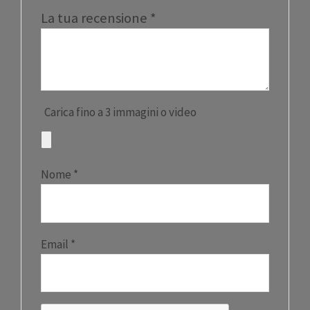
La tua recensione
*
Carica fino a 3 immagini o video
Nome
*
Email
*