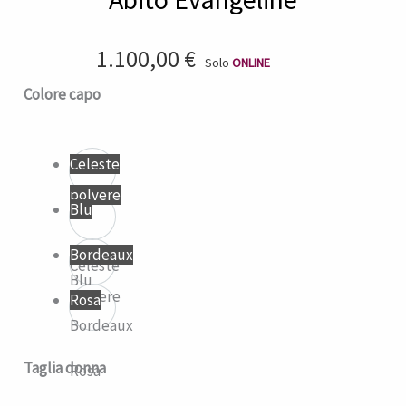
1.100,00
€
Solo
ONLINE
Abito
Colore capo
Evangeline
quantità
Celeste
polvere
Blu
Bordeaux
Celeste
Blu
polvere
Rosa
Bordeaux
Taglia donna
Rosa