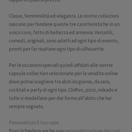
Classe, femminilità ed eleganza. Le nostre collezioni
nascono per fondere queste tre caratteristiche in un
unico coro, fatto di bellezza ed armonia. Versatili,
comodi, originali, sono adatti ad ogni tipo di evento,
pronti per far risaltare ogni tipo di silhouette.
Per le occasioni speciali quindi affidati alle nostre
capsule collection selezionate per la vendita online
dove potrai scegliere tra abiti da giorno, da sera,
cocktail e party di ogni tipo. Chiffon, pizzi, mikado e
tulle si modellano per dar forma all’abito che hai
sempre sognato.
Personalizza il tuo capo
Puoi richiedere anche una
personalizzazione dei capi
.