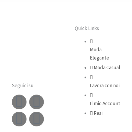
Quick Links
Moda
Elegante
Moda Casual
Seguici su
Lavora con noi
F
Y
I
T
Il mio Account
a
o
n
i
Resi
c
u
s
k