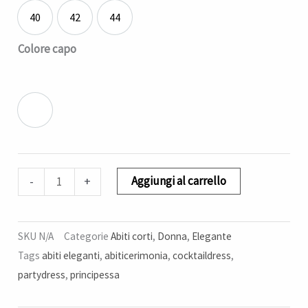
40
42
44
40
42
44
Colore capo
Rosa
Aggiungi al carrello
-
+
SKU
N/A
Categorie
Abiti corti
,
Donna
,
Elegante
Tags
abiti eleganti
,
abiticerimonia
,
cocktaildress
,
partydress
,
principessa