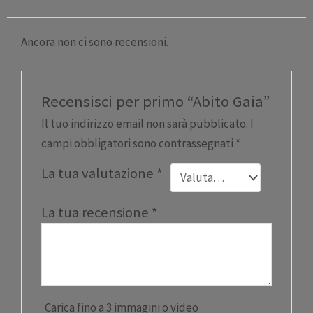
Ancora non ci sono recensioni.
Recensisci per primo “Abito Gaia”
Il tuo indirizzo email non sarà pubblicato.
I
campi obbligatori sono contrassegnati
*
La tua valutazione
*
La tua recensione
*
Carica fino a 3 immagini o video