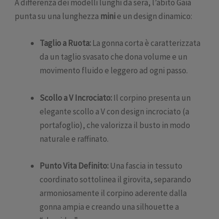
A differenza dei modelli lunghi da sera, l’abito Gaia
punta su una lunghezza
mini
e un design dinamico:
Taglio a Ruota:
La gonna corta è caratterizzata
da un taglio svasato che dona volume e un
movimento fluido e leggero ad ogni passo.
Scollo a V Incrociato:
Il corpino presenta un
elegante scollo a V con design incrociato (a
portafoglio), che valorizza il busto in modo
naturale e raffinato.
Punto Vita Definito:
Una fascia in tessuto
coordinato sottolinea il girovita, separando
armoniosamente il corpino aderente dalla
gonna ampia e creando una silhouette a