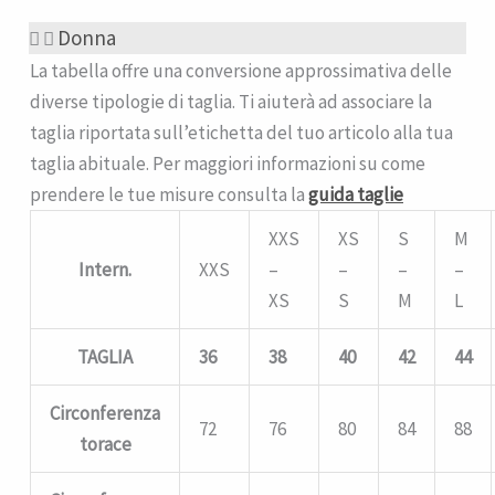
Donna
La tabella offre una conversione approssimativa delle
diverse tipologie di taglia. Ti aiuterà ad associare la
taglia riportata sull’etichetta del tuo articolo alla tua
taglia abituale. Per maggiori informazioni su come
prendere le tue misure consulta la
guida taglie
XXS
XS
S
M
Intern.
XXS
–
–
–
–
XS
S
M
L
TAGLIA
36
38
40
42
44
Circonferenza
72
76
80
84
88
torace