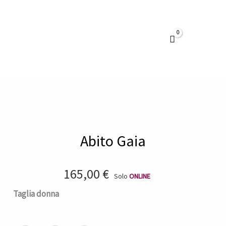
Vai
al
contenuto
Abito Gaia
165,00
€
Solo
ONLINE
Abito
Taglia donna
Gaia
quantità