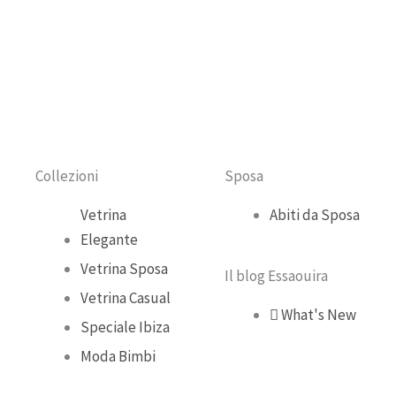
e
t
t
t
b
u
a
o
o
b
g
k
o
e
r
Collezioni
Sposa
k
a
Vetrina
Abiti da Sposa
Elegante
m
Vetrina Sposa
Il blog Essaouira
Vetrina Casual
What's New
Speciale Ibiza
Moda Bimbi