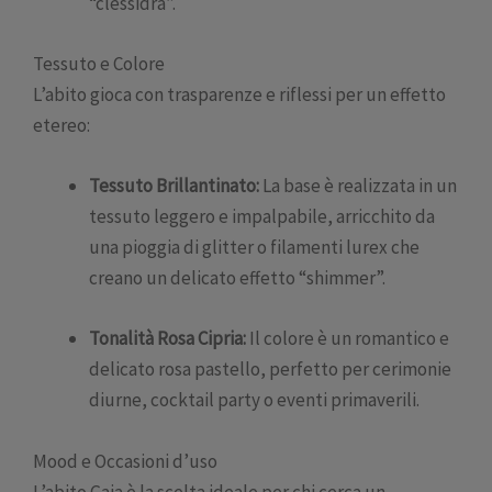
“clessidra”.
Tessuto e Colore
L’abito gioca con trasparenze e riflessi per un effetto
etereo:
Tessuto Brillantinato:
La base è realizzata in un
tessuto leggero e impalpabile, arricchito da
una pioggia di glitter o filamenti lurex che
creano un delicato effetto “shimmer”.
Tonalità Rosa Cipria:
Il colore è un romantico e
delicato rosa pastello, perfetto per cerimonie
diurne, cocktail party o eventi primaverili.
Mood e Occasioni d’uso
L’abito Gaia è la scelta ideale per chi cerca un