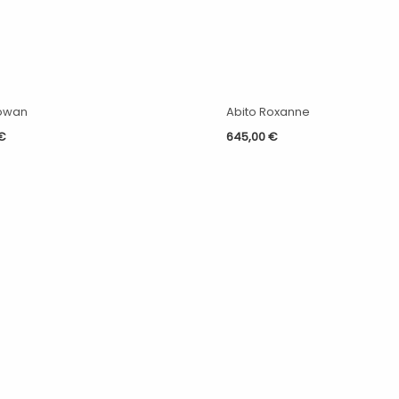
Rowan
Abito Roxanne
€
645,00
€