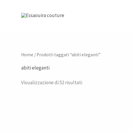
Vai
al
contenuto
Home
/ Prodotti taggati “abiti eleganti”
abiti eleganti
Visualizzazione di 52 risultati