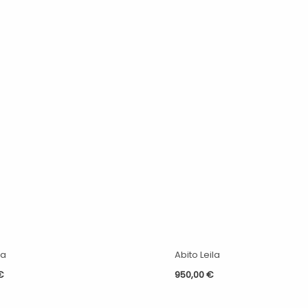
ea
Abito Leila
€
950,00
€