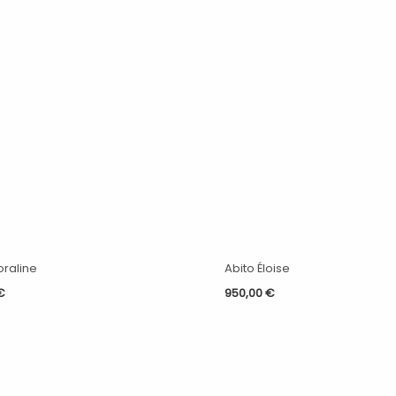
oraline
Abito Éloise
€
950,00
€