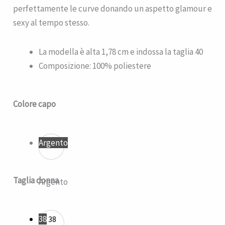
perfettamente le curve donando un aspetto glamour e
sexy al tempo stesso.
La modella è alta 1,78 cm e indossa la taglia 40
Composizione: 100% poliestere
Abito
Colore capo
Tina
quantità
Argento
Taglia donna
Argento
38
38