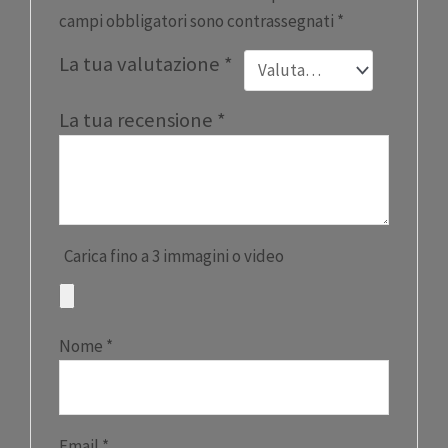
campi obbligatori sono contrassegnati
*
La tua valutazione
*
La tua recensione
*
Carica fino a 3 immagini o video
Nome
*
Email
*