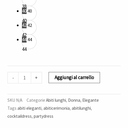
38
40
40
40
42
42
42
44
44
44
Aggiungi al carrello
-
+
SKU
N/A
Categorie
Abiti lunghi
,
Donna
,
Elegante
Tags
abiti eleganti
,
abiticerimonia
,
abitilunghi
,
cocktaildress
,
partydress