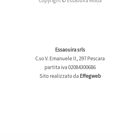
Copyright © Essaouira Moda
Essaouira srls
C.so V. Emanuele II, 297 Pescara
partita iva 02084300686
Sito realizzato da
Effegweb