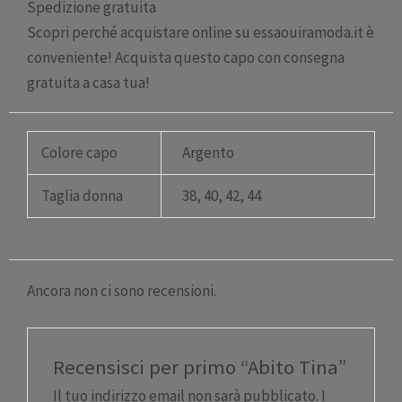
Spedizione gratuita
Scopri perché acquistare online su essaouiramoda.it è
conveniente! Acquista questo capo con consegna
gratuita a casa tua!
Colore capo
Argento
Taglia donna
38, 40, 42, 44
Ancora non ci sono recensioni.
Recensisci per primo “Abito Tina”
Il tuo indirizzo email non sarà pubblicato.
I