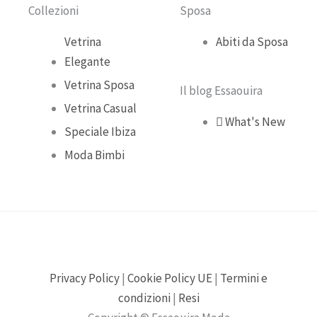
o
e
r
Collezioni
Sposa
k
a
Vetrina
Abiti da Sposa
Elegante
m
Vetrina Sposa
Il blog Essaouira
Vetrina Casual
What's New
Speciale Ibiza
Moda Bimbi
Privacy Policy
|
Cookie Policy UE
|
Termini e
condizioni
|
Resi