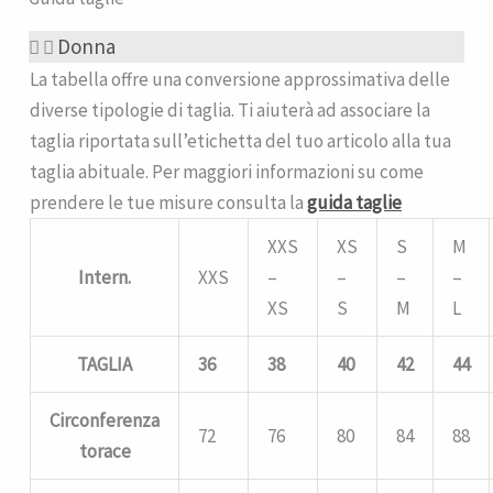
Donna
La tabella offre una conversione approssimativa delle
diverse tipologie di taglia. Ti aiuterà ad associare la
taglia riportata sull’etichetta del tuo articolo alla tua
taglia abituale. Per maggiori informazioni su come
prendere le tue misure consulta la
guida taglie
XXS
XS
S
M
Intern.
XXS
–
–
–
–
XS
S
M
L
TAGLIA
36
38
40
42
44
Circonferenza
72
76
80
84
88
torace