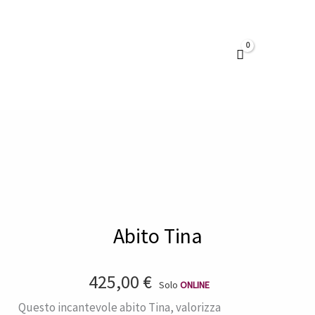
Vai
al
contenuto
Abito Tina
425,00
€
Solo
ONLINE
Questo incantevole abito Tina, valorizza