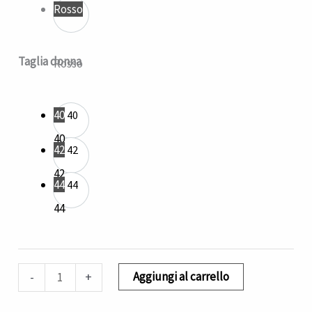
Rosso
Taglia donna
Rosso
40
40
40
42
42
42
44
44
44
Aggiungi al carrello
-
+