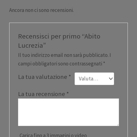
Ancora non ci sono recensioni.
Recensisci per primo “Abito
Lucrezia”
Il tuo indirizzo email non sarà pubblicato.
I
campi obbligatori sono contrassegnati
*
La tua valutazione
*
La tua recensione
*
Carica fino a 3 immagini o video