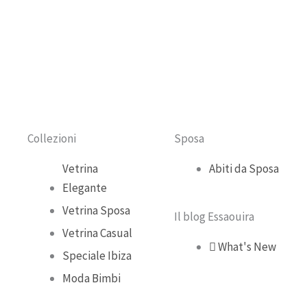
e
t
t
t
b
u
a
o
o
b
g
k
o
e
r
Collezioni
Sposa
k
a
Vetrina
Abiti da Sposa
Elegante
m
Vetrina Sposa
Il blog Essaouira
Vetrina Casual
What's New
Speciale Ibiza
Moda Bimbi