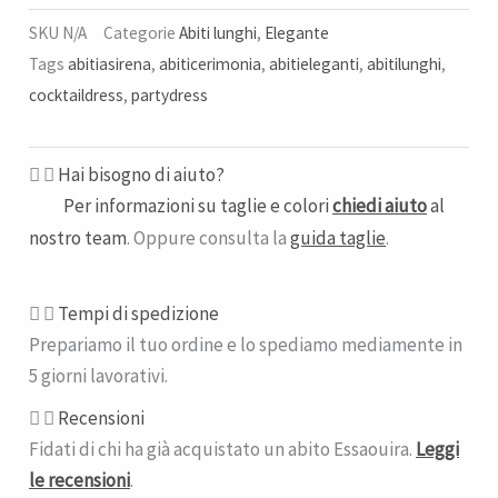
SKU
N/A
Categorie
Abiti lunghi
,
Elegante
Tags
abitiasirena
,
abiticerimonia
,
abitieleganti
,
abitilunghi
,
cocktaildress
,
partydress
Hai bisogno di aiuto?
Per informazioni su taglie e colori
chiedi aiuto
al
nostro team
. Oppure consulta la
guida taglie
.
Tempi di spedizione​
Prepariamo il tuo ordine e lo spediamo mediamente in
5 giorni lavorativi.
Recensioni
Fidati di chi ha già acquistato un abito Essaouira.
Leggi
le recensioni
.