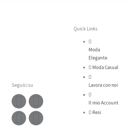
Quick Links
Moda
Elegante
Moda Casual
Seguici su
Lavora con noi
F
Y
I
T
Il mio Account
a
o
n
i
Resi
c
u
s
k