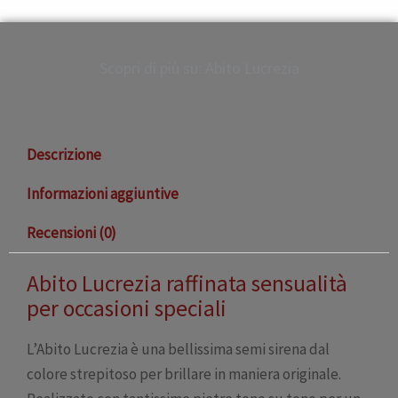
Scopri di più su: Abito Lucrezia
Descrizione
Informazioni aggiuntive
Recensioni (0)
Abito Lucrezia raffinata sensualità
per occasioni speciali
L’Abito Lucrezia è una bellissima semi sirena dal
colore strepitoso per brillare in maniera originale.