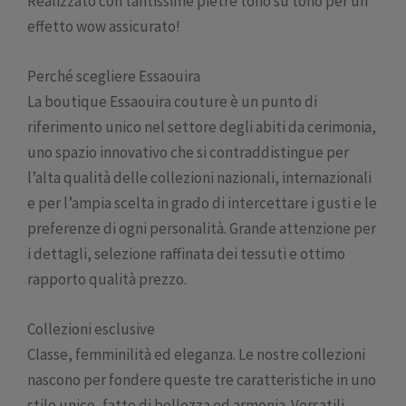
Realizzato con tantissime pietre tono su tono per un
effetto wow assicurato!
Perché scegliere Essaouira
La boutique Essaouira couture è un punto di
riferimento unico nel settore degli abiti da cerimonia,
uno spazio innovativo che si contraddistingue per
l’alta qualità delle collezioni nazionali, internazionali
e per l’ampia scelta in grado di intercettare i gusti e le
preferenze di ogni personalità. Grande attenzione per
i dettagli, selezione raffinata dei tessuti e ottimo
rapporto qualità prezzo.
Collezioni esclusive
Classe, femminilità ed eleganza. Le nostre collezioni
nascono per fondere queste tre caratteristiche in uno
stile unico, fatto di bellezza ed armonia. Versatili,