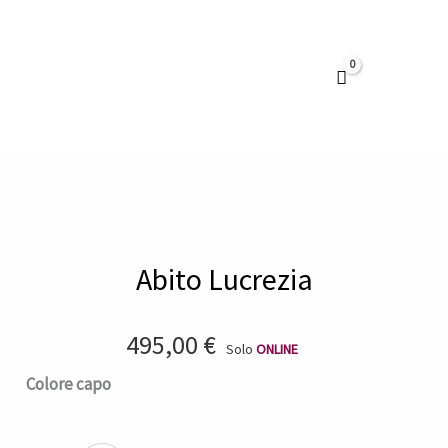
Vai
al
contenuto
Abito Lucrezia
495,00
€
Solo
ONLINE
Abito
Colore capo
Lucrezia
quantità