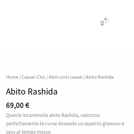
Vai
al
contenuto
Abito
Rashida
quantità
Home
/
Casual-Chic
/
Abiti corti casual
/ Abito Rashida
Abito Rashida
69,00
€
Questo incantevole abito Rashida, valorizza
perfettamente le curve donando un aspetto glamour e
sexy al tempo stesso.