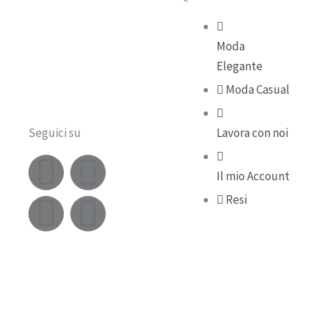
Moda
Elegante
Moda Casual
Seguici su
Lavora con noi
F
Y
I
T
Il mio Account
a
o
n
i
Resi
c
u
s
k
e
t
t
t
b
u
a
o