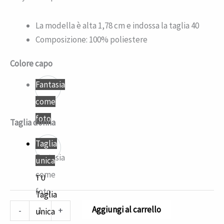
La modella è alta 1,78 cm e indossa la taglia 40
Composizione: 100% poliestere
Colore capo
Fantasia
come
foto
Taglia donna
Taglia
Fantasia
unica
come
TU
foto
Taglia
Aggiungi al carrello
-
+
unica