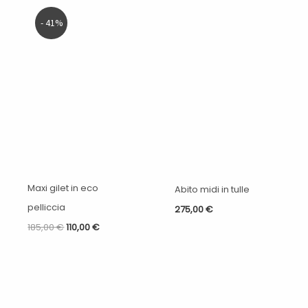
Il
Il
- 41%
prezzo
prezzo
originale
attuale
era:
è:
185,00 €.
110,00 €.
Maxi gilet in eco
Abito midi in tulle
pelliccia
275,00
€
185,00
€
110,00
€