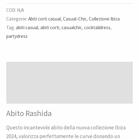
COD:
N/A
Categorie:
Abiti corti casual
,
Casual-Chic
,
Collezione Ibiza
Tag:
abiti casual
,
abiti corti
,
casualchic
,
cocktaildress
,
partydress
Descrizione
Informazioni aggiuntive
Recensioni (0)
Abito Rashida
Questo incantevole abito della nuova collezione Ibiza
2024, valorizza perfettamente le curve donando un