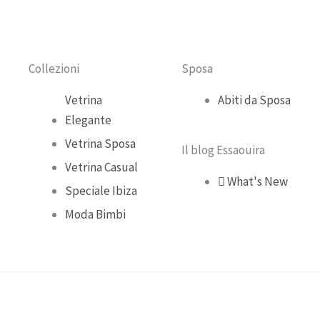
o
b
g
k
o
e
r
Collezioni
Sposa
k
a
Vetrina
Abiti da Sposa
Elegante
m
Vetrina Sposa
Il blog Essaouira
Vetrina Casual
What's New
Speciale Ibiza
Moda Bimbi