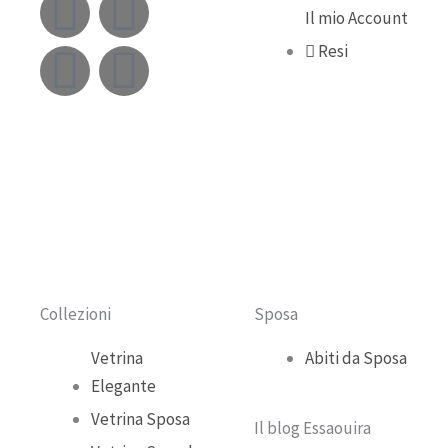
F
Y
I
T
Il mio Account
a
o
n
i
Resi
c
u
s
k
e
t
t
t
b
u
a
o
o
b
g
k
o
e
r
Collezioni
Sposa
k
a
Vetrina
Abiti da Sposa
Elegante
m
Vetrina Sposa
Il blog Essaouira