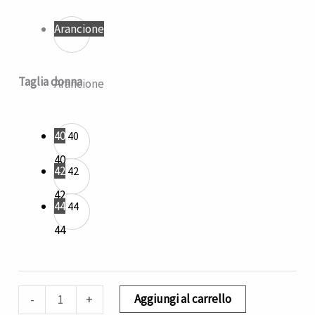
quantità
Arancione
Taglia donna
Arancione
40
40
40
42
42
42
44
44
44
Aggiungi al carrello
-
+