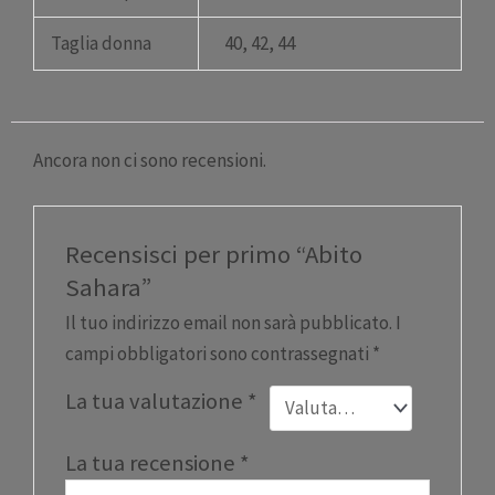
Taglia donna
40, 42, 44
Ancora non ci sono recensioni.
Recensisci per primo “Abito
Sahara”
Il tuo indirizzo email non sarà pubblicato.
I
campi obbligatori sono contrassegnati
*
La tua valutazione
*
La tua recensione
*