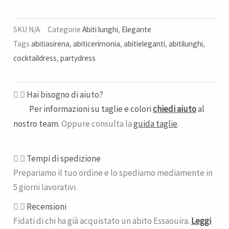
SKU
N/A
Categorie
Abiti lunghi
,
Elegante
Tags
abitiasirena
,
abiticerimonia
,
abitieleganti
,
abitilunghi
,
cocktaildress
,
partydress
Hai bisogno di aiuto?
Per informazioni su taglie e colori
chiedi aiuto
al
nostro team
. Oppure consulta la
guida taglie
.
Tempi di spedizione​
Prepariamo il tuo ordine e lo spediamo mediamente in
5 giorni lavorativi.
Recensioni
Fidati di chi ha già acquistato un abito Essaouira.
Leggi