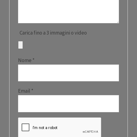
Carica fino a 3 immagini o video
Nome
*
Email
*