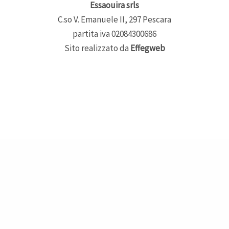
Essaouira srls
C.so V. Emanuele II, 297 Pescara
partita iva 02084300686
Sito realizzato da
Effegweb