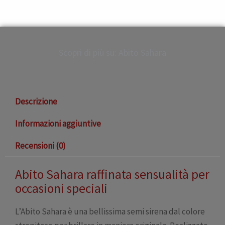
Scopri di più su: Abito Sahara
Descrizione
Informazioni aggiuntive
Recensioni (0)
Abito Sahara raffinata sensualità per
occasioni speciali
L’Abito Sahara è una bellissima semi sirena dal colore