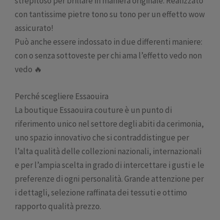
strepitoso per brillare in maniera originale. Realizzato
con tantissime pietre tono su tono per un effetto wow
assicurato!
Può anche essere indossato in due differenti maniere:
con o senza sottoveste per chi ama l’effetto vedo non
vedo 🔥
Perché scegliere Essaouira
La boutique Essaouira couture è un punto di
riferimento unico nel settore degli abiti da cerimonia,
uno spazio innovativo che si contraddistingue per
l’alta qualità delle collezioni nazionali, internazionali
e per l’ampia scelta in grado di intercettare i gusti e le
preferenze di ogni personalità. Grande attenzione per
i dettagli, selezione raffinata dei tessuti e ottimo
rapporto qualità prezzo.