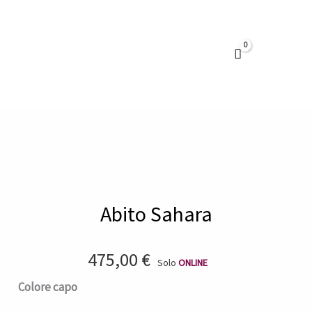
Vai
al
contenuto
Abito Sahara
475,00
€
Solo
ONLINE
Abito
Colore capo
Sahara