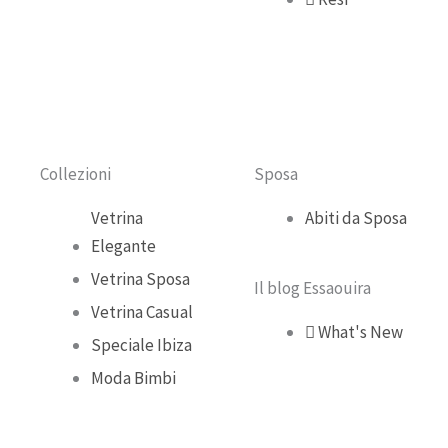
o
g
b
k
o
r
e
k
a
m
Collezioni
Sposa
Vetrina
Abiti da Sposa
Elegante
Vetrina Sposa
Il blog Essaouira
Vetrina Casual
What's New
Speciale Ibiza
Moda Bimbi