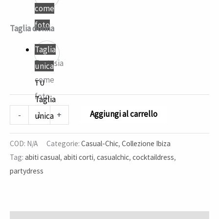
come
foto
Taglia donna
Taglia
Fantasia
unica
come
TU
foto
Taglia
Aggiungi al carrello
-
+
unica
COD:
N/A
Categorie:
Casual-Chic
,
Collezione Ibiza
Tag:
abiti casual
,
abiti corti
,
casualchic
,
cocktaildress
,
partydress