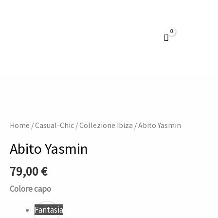
Vai
al
contenuto
Abito
Yasmin
quantità
Home
/
Casual-Chic
/
Collezione Ibiza
/ Abito Yasmin
Abito Yasmin
79,00
€
Colore capo
Fantasia