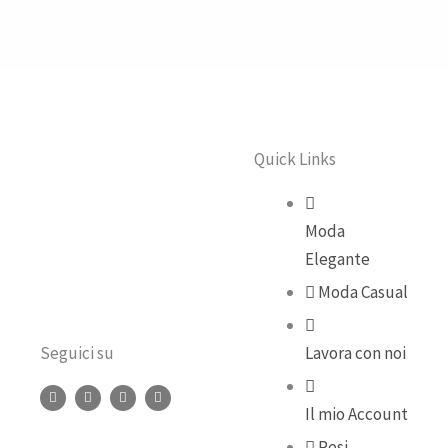
Quick Links
Moda
Elegante
Moda Casual
Seguici su
Lavora con noi
F
I
Y
T
a
n
o
i
Il mio Account
c
s
u
k
e
t
t
t
b
a
u
o
Resi