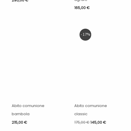
295,00
€
165,00
€
Il
Il
- 17%
prezzo
prezzo
originale
attuale
era:
è:
175,00 €.
145,00 €.
Abito comunione
Abito comunione
bambola
classic
215,00
€
175,00
€
145,00
€