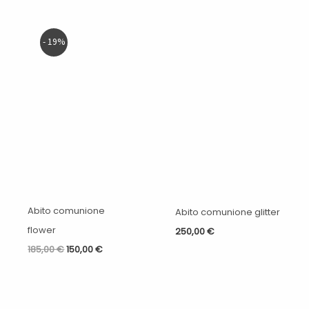
Il
Il
- 19%
prezzo
prezzo
originale
attuale
era:
è:
185,00 €.
150,00 €.
Abito comunione
Abito comunione glitter
flower
250,00
€
185,00
€
150,00
€