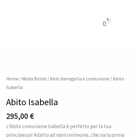
Vai
al
contenuto
Abito
Isabella
quantità
Home
/
Moda Bimbi
/
Abiti damigella e comunione
/ Abito
Isabella
Abito Isabella
295,00
€
L’Abito comunione Isabella è perfetto per la tua
principessa! Adatto ad ogni cerimonia, che sia la prima