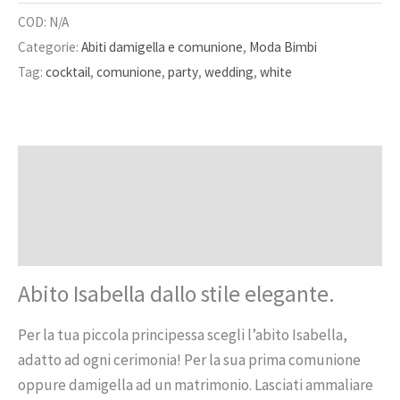
COD:
N/A
Categorie:
Abiti damigella e comunione
,
Moda Bimbi
Tag:
cocktail
,
comunione
,
party
,
wedding
,
white
Descrizione
Informazioni aggiuntive
Recensioni (0)
Abito Isabella dallo stile elegante.
Per la tua piccola principessa scegli l’abito Isabella,
adatto ad ogni cerimonia! Per la sua prima comunione
oppure damigella ad un matrimonio. Lasciati ammaliare