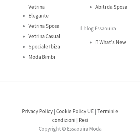
k
a
Vetrina
Abiti da Sposa
Elegante
m
Vetrina Sposa
Il blog Essaouira
Vetrina Casual
What's New
Speciale Ibiza
Moda Bimbi
Privacy Policy
|
Cookie Policy UE
|
Termini e
condizioni
|
Resi
Copyright © Essaouira Moda