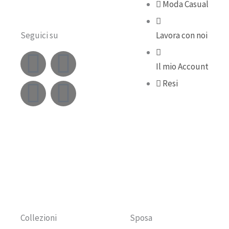
Moda Casual
Seguici su
Lavora con noi
F
Y
I
T
Il mio Account
a
o
n
i
Resi
c
u
s
k
e
t
t
t
b
u
a
o
o
b
g
k
o
e
r
Collezioni
Sposa